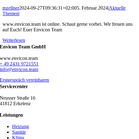
mzellner
2024-09-27T09:36:31+02:00
5. Februar 2024
|
Aktuelle
Themen
|
www.envicon.team ist online. Schaut gerne vorbei. Wir freuen uns
auf Euch! Euer Envicon Team
Weiterlesen
Envicon Team GmbH
www.envicon.team
+ 49 2431 9721551
info@envicon.team
Erstgespräch vereinbaren
Servicecenter
Neusser Straße 16
41812 Erkelenz
Leistungen
Heizung
Sanitär
Klima