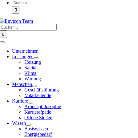
Suche
nach:
Suche
nach:
Toggle
Navigation
Unternehmen
Leistungen
Heizung
Sanitär
Klima
Wartung
Menschen
Geschäftsführung
Mitarbeitende
Karriere
Arbeitsphilosophie
Karrierefpade
Offene Stellen
Wissen
Basiswissen
Energiebedarf