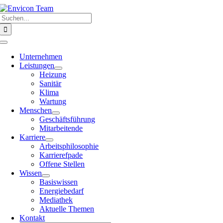
Zum
Suche
Inhalt
nach:
springen
Toggle
Navigation
Unternehmen
Leistungen
Heizung
Sanitär
Klima
Wartung
Menschen
Geschäftsführung
Mitarbeitende
Karriere
Arbeitsphilosophie
Karrierefpade
Offene Stellen
Wissen
Basiswissen
Energiebedarf
Mediathek
Aktuelle Themen
Kontakt