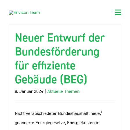
Zum
Inhalt
Togg
springen
Navig
Unterneh
Neuer Entwurf der
Leistunge
Bundesförderung
Mensche
für effiziente
Gebäude (BEG)
Karriere
Wissen
8. Januar 2024
|
Aktuelle Themen
Kontakt
Nicht verabschiedeter Bundeshaushalt, neue/
Suche
geänderte Energiegesetze, Energiekosten in
nach: